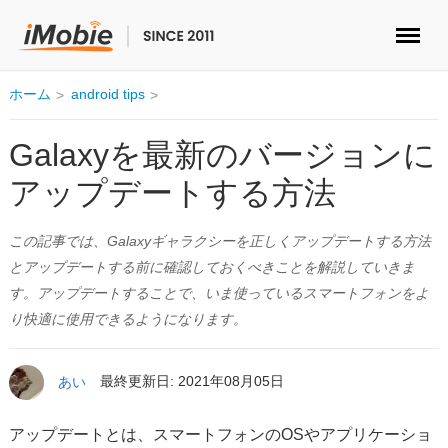
ロック解除&データ復元
ホーム
android tips
データ転送
Galaxyを最新のバージョンに
アップデートする方法
マルチメディア
この記事では、Galaxyギャラクシーを正しくアップデートする方法
便利ツール
とアップデートする前に確認しておくべきことを解説していきま
す。アップデートすることで、いま使っているスマートフォンをよ
ソリューション
り快適に使用できるようになります。
ストア
あい
最終更新日: 2021年08月05日
ダウンロード
アップデートとは、スマートフォンのOSやアプリケーショ