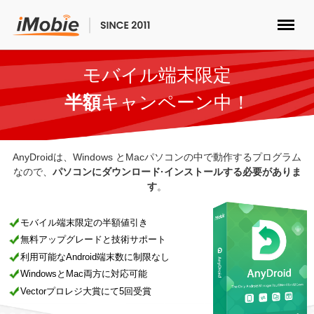
ロック解除&データ復元
モバイル端末限定
半額
キャンペーン中！
データ転送
マルチメディア
AnyDroidは、Windows とMacパソコンの中で動作するプログラム
なので、
パソコンにダウンロード·インストールする必要がありま
す
。
便利ツール
モバイル端末限定の半額値引き
ソリューション
無料アップグレードと技術サポート
利用可能なAndroid端末数に制限なし
ストア
WindowsとMac両方に対応可能
Vectorプロレジ大賞にて5回受賞
ダウンロード