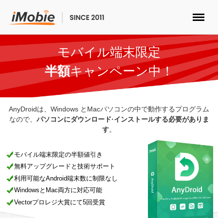
ロック解除&データ復元
モバイル端末限定
半額
キャンペーン中！
データ転送
マルチメディア
AnyDroidは、Windows とMacパソコンの中で動作するプログラム
なので、
パソコンにダウンロード·インストールする必要がありま
す
。
便利ツール
モバイル端末限定の半額値引き
ソリューション
無料アップグレードと技術サポート
利用可能なAndroid端末数に制限なし
ストア
WindowsとMac両方に対応可能
Vectorプロレジ大賞にて5回受賞
ダウンロード