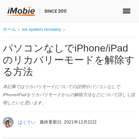
ロック解除&データ復元
ホーム
ios system recovery
データ転送
パソコンなしでiPhone/iPad
のリカバリーモードを解除す
マルチメディア
る方法
便利ツール
本記事ではリカバリモードについての説明やパソコンなしで
ソリューション
iPhone/iPadをリカバリモードからの解除方法などについて詳しく説
明したいと思います。
ストア
ばくてい
最終更新日: 2021年12月22日
ダウンロード