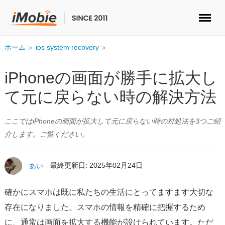
ロック解除&データ復元
ホーム
ios system recovery
データ転送
iPhoneの画面が勝手に拡大し
て元に戻らない時の解決方法
マルチメディア
ここではiPhoneの画面が拡大して元に戻らない時の対処法を3つご紹
便利ツール
介します。ご覧ください。
ソリューション
あい
最終更新日: 2025年02月24日
ストア
確かにスマホは既に私たちの生活にとってますます大切な
ダウンロード
存在になりました。スマホの情報を精確に把握するため
に、通常は画面を拡大する機能が設けられています。ただ