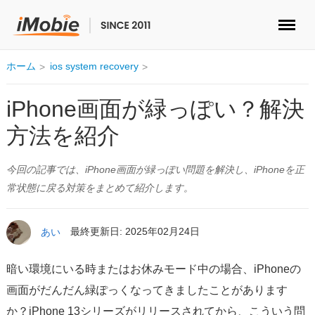
ロック解除&データ復元
ホーム
ios system recovery
データ転送
iPhone画面が緑っぽい？解決
方法を紹介
マルチメディア
今回の記事では、iPhone画面が緑っぽい問題を解決し、iPhoneを正
便利ツール
常状態に戻る対策をまとめて紹介します。
ソリューション
あい
最終更新日: 2025年02月24日
ストア
暗い環境にいる時またはお休みモード中の場合、iPhoneの
ダウンロード
画面がだんだん緑ぽっくなってきましたことがあります
か？iPhone 13シリーズがリリースされてから、こういう問