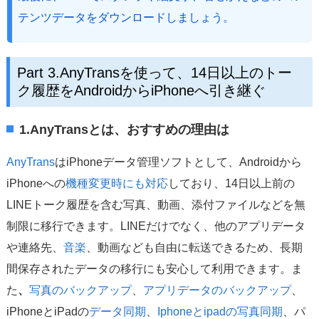
テンツデータをダウンロードしましょう。
Part 3.AnyTransを使って、14日以上のトー
ク履歴をAndroidからiPhoneへ引き継ぐ
1.AnyTransとは、おすすめの理由は
AnyTrans
はiPhoneデータ管理ソフトとして、Androidから
iPhoneへの
機種変更時にも対応
しており、14日以上前の
LINEトーク履歴を含む写真、動画、添付ファイルなどを無
制限に移行できます。LINEだけでなく、他のアプリデータ
や連絡先、
音楽
、動画なども自由に転送できるため、長期
間保存されたデータの移行にも安心して利用できます。ま
た
、
写真のバックアップ
、
アプリデータのバックアップ
、
iPhoneとiPadの
データ同期
、
Iphoneとipadの写真同期
、
パ