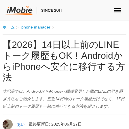
ロック解除&データ復元
ホーム
iphone manager
データ転送
【2026】14日以上前のLINE
トーク履歴もOK！Androidか
マルチメディア
らiPhoneへ安全に移行する方
便利ツール
法
ソリューション
本記事では、AndroidからiPhoneへ機種変更した際のLINEの引き継
ぎ方法をご紹介します。直近14日間のトーク履歴だけでなく、15日
ストア
以上前のトーク履歴も一緒に移行できる方法を紹介します。
ダウンロード
あい
最終更新日: 2025年06月27日