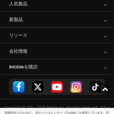
人気製品
新製品
リソース
会社情報
iMobieを購読
Copyright © 2011 - 2026 iMobie Inc. All rights reserved.
プライ
利便性向上のために、当サイトはクッキー（Cookie）を使用しています。詳
バシーポリシー
|
使用許諾契約
|
利用規約
|
サイトマップ