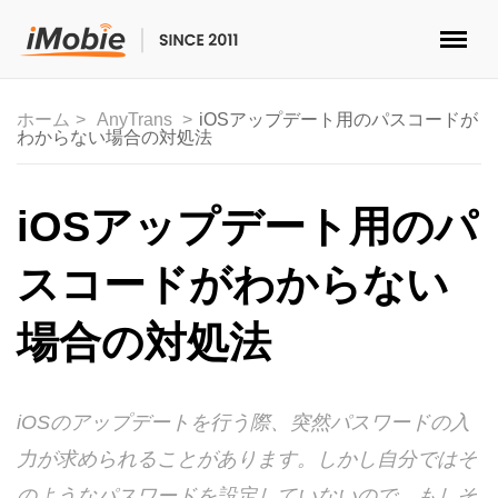
ロック解除&データ復元
ホーム
AnyTrans
iOSアップデート用のパスコードが
わからない場合の対処法
データ転送
マルチメディア
iOSアップデート用のパ
便利ツール
スコードがわからない
ソリューション
場合の対処法
ストア
iOSのアップデートを行う際、突然パスワードの入
ダウンロード
力が求められることがあります。しかし自分ではそ
サポート
のようなパスワードを設定していないので、もしそ