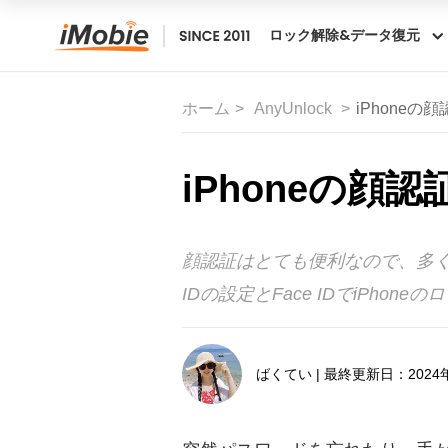
ロック解除&データ復元
ホーム
AnyUnlock
iPhone
iPhoneの
顔認証はとても便利なので、多く
IDの設定とFace IDでiPh
ばくてい | 最終更新日：2024