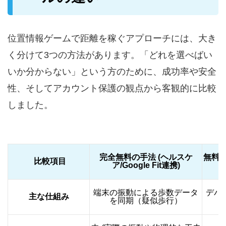
位置情報ゲームで距離を稼ぐアプローチには、大き
く分けて3つの方法があります。「どれを選べばい
いか分からない」という方のために、成功率や安全
性、そしてアカウント保護の観点から客観的に比較
しました。
完全無料の手法 (ヘルスケ
無料の
比較項目
ア/Google Fit連携)
端末の振動による歩数データ
デバ
主な仕組み
を同期（疑似歩行）