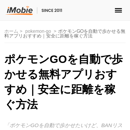
ロック解除&データ復元
ホーム
pokemon-go
ポケモンGOを自動で歩かせる無
料アプリおすすめ｜安全に距離を稼ぐ方法
データ転送
マルチメディア
ポケモンGOを自動で歩
便利ツール
かせる無料アプリおす
ソリューション
すめ｜安全に距離を稼
ストア
ぐ方法
ダウンロード
「ポケモンGOを自動で歩かせたいけど、BANリス
サポート