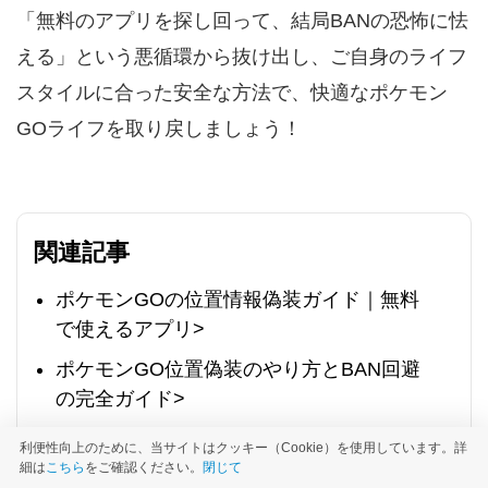
「無料のアプリを探し回って、結局BANの恐怖に怯
える」という悪循環から抜け出し、ご自身のライフ
スタイルに合った安全な方法で、快適なポケモン
GOライフを取り戻しましょう！
関連記事
ポケモンGOの位置情報偽装ガイド｜無料
で使えるアプリ>
ポケモンGO位置偽装のやり方とBAN回避
の完全ガイド>
【iPhone・Android対応】ポケモンGOの移
利便性向上のために、当サイトはクッキー（Cookie）を使用しています。詳
動チート完全ガイド！安全に位置情報を変
細は
こちら
をご確認ください。
閉じて