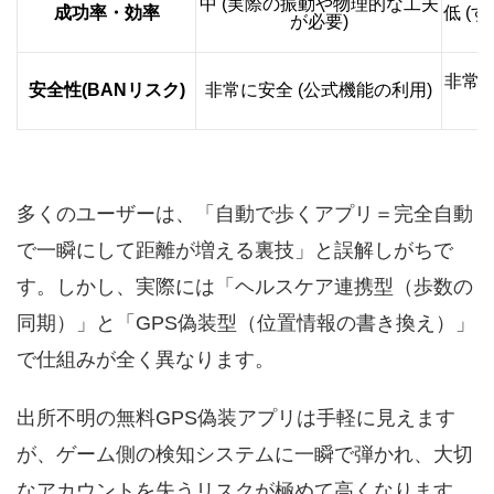
中 (実際の振動や物理的な工夫
成功率・効率
低 (
が必要)
非常に
安全性(BANリスク)
非常に安全 (公式機能の利用)
多くのユーザーは、「自動で歩くアプリ＝完全自動
で一瞬にして距離が増える裏技」と誤解しがちで
す。しかし、実際には「ヘルスケア連携型（歩数の
同期）」と「GPS偽装型（位置情報の書き換え）」
で仕組みが全く異なります。
出所不明の無料GPS偽装アプリは手軽に見えます
が、ゲーム側の検知システムに一瞬で弾かれ、大切
なアカウントを失うリスクが極めて高くなります。