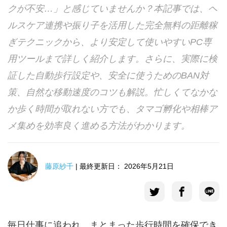
クが不安…」と感じていませんか？本記事では、ヘ
言語選択
ルスケア連携や振り子を活用した完全無料の距離稼
ぎテクニックから、より安定して使いやすいPC専
用ツールまで詳しく紹介します。さらに、実際に検
証した自動歩行設定や、安全に使うためのBAN対
策、自然な移動速度のコツも解説。忙しくてなかな
か歩く時間が取れない方でも、タマゴ孵化や相棒ア
メ集めを効率良く進める方法がわかります。
藤原紗千
| 最終更新日： 2026年5月21日
毎日仕事に追われ、まとまった歩行時間を確保でき