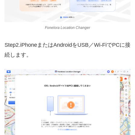
Fonelora Location Changer
Step2.iPhoneまたはAndroidをUSB／Wi-FiでPCに接
続します。