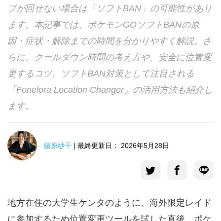
プが回せない場合は「ソフトBAN」の可能性があり
言語選択
ます。本記事では、ポケモンGOソフトBANの原
因・症状・解除までの時間を分かりやすく解説。さ
らに、クールダウン時間の考え方や、安全に位置変
更するコツ、ソフトBAN対策として注目される
「Fonelora Location Changer」の活用方法も紹介し
ます。
藤原紗千
| 最終更新日： 2026年5月28日
地方在住の大学生ケンタのように、海外限定レイド
に参加するため位置変更ツールを試した直後、ポケ