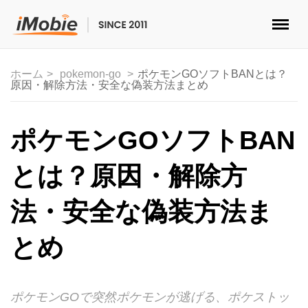
ロック解除&データ復元
ホーム
pokemon-go
ポケモンGOソフトBANとは？
原因・解除方法・安全な偽装方法まとめ
データ転送
マルチメディア
ポケモンGOソフトBAN
便利ツール
とは？原因・解除方
ソリューション
法・安全な偽装方法ま
ストア
とめ
ダウンロード
ポケモンGOで突然ポケモンが逃げる、ポケストッ
サポート