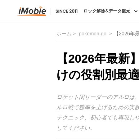
ロック解除&データ復元
ホーム
pokemon-go
【2026
【2026年最
けの役割別最
ロケット団リーダーのアルロは
ルロ戦で勝率を上げるための実
テクニック、初心者でも再現し
してください。