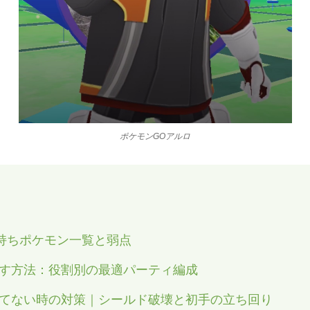
ポケモンGOアルロ
手持ちポケモン一覧と弱点
倒す方法：役割別の最適パーティ編成
勝てない時の対策｜シールド破壊と初手の立ち回り