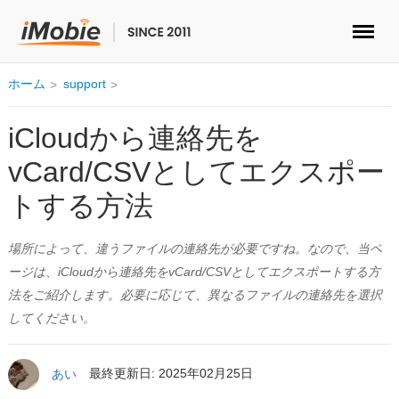
ロック解除&データ復元
ホーム
support
データ転送
iCloudから連絡先を
vCard/CSVとしてエクスポー
マルチメディア
トする方法
便利ツール
場所によって、違うファイルの連絡先が必要ですね。なので、当ペ
ソリューション
ージは、iCloudから連絡先をvCard/CSVとしてエクスポートする方
法をご紹介します。必要に応じて、異なるファイルの連絡先を選択
ストア
してください。
ダウンロード
あい
最終更新日: 2025年02月25日