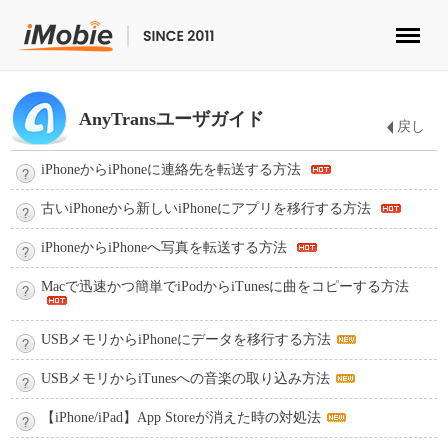
ロック解除&データ復元
AnyTransユーザガイド
戻し
データ転送
iPhoneからiPhoneに連絡先を転送する方法
マルチメディア
古いiPhoneから新しいiPhoneにアプリを移行する方法
便利ツール
iPhoneからiPhoneへ写真を転送する方法
ソリューション
Macで迅速かつ簡単でiPodからiTunesに曲をコピーする方法
ストア
USBメモリからiPhoneにデータを移行する方法
USBメモリからiTunesへの音楽の取り込み方法
ダウンロード
【iPhone/iPad】App Storeが消えた時の対処法
サポート