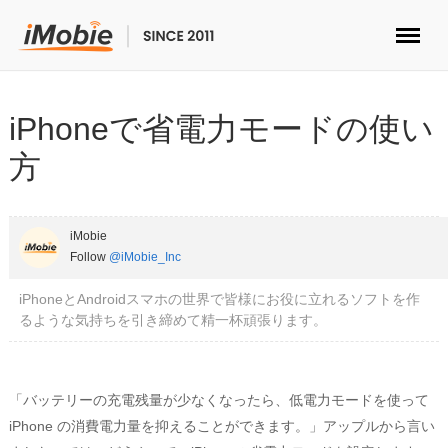
ロック解除&データ復元
iPhoneで省電力モードの使い
データ転送
方
マルチメディア
iMobie
便利ツール
Follow
@iMobie_Inc
iPhoneとAndroidスマホの世界で皆様にお役に立れるソフトを作
ソリューション
るような気持ちを引き締めて精一杯頑張ります。
ストア
「バッテリーの充電残量が少なくなったら、低電力モードを使って
ダウンロード
iPhone の消費電力量を抑えることができます。」アップルから言い