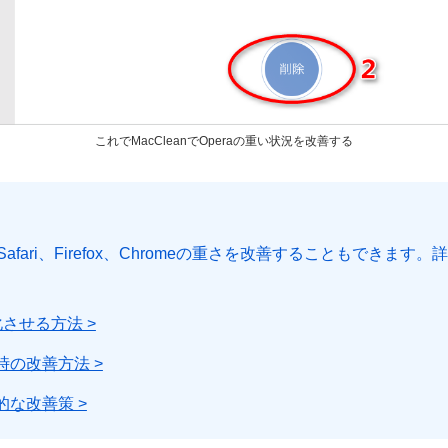
これでMacCleanでOperaの重い状況を改善する
く、Safari、Firefox、Chromeの重さを改善することもで
化させる方法 >
重い時の改善方法 >
果的な改善策 >