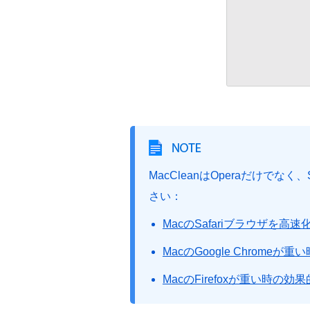
MacCleanはOperaだけでな
さい：
MacのSafariブラウザを高速
MacのGoogle Chromeが
MacのFirefoxが重い時の効