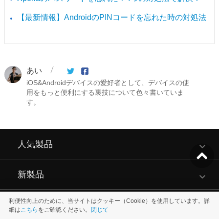
【最新情報】AndroidのPINコードを忘れた時の対処法
あい
iOS&Androidデバイスの愛好者として、デバイスの使
用をもっと便利にする裏技について色々書いていま
す。
人気製品
新製品
利便性向上のために、当サイトはクッキー（Cookie）を使用しています。詳
リソース
細は
こちら
をご確認ください。
閉じて