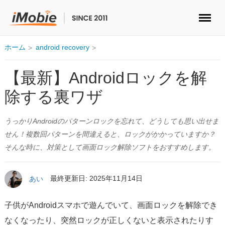
ロック解除&データ復元
ホーム
android recovery
データ転送
【最新】Androidロックを解
除する裏ワザ
マルチメディア
うっかりAndroidのパターンロックを忘れて、どうしても思い出せま
便利ツール
せん！複数回パターンを間違えると、ロックがかかっていますか？
そんな時に、対策として画面ロック解除ソフトをおすすめします。
ソリューション
ストア
あい
最終更新日: 2025年11月14日
ダウンロード
子供がAndroidスマホで遊んでいて、画面ロックを解除でき
なくなったり、突然ロックが正しくないと表示されたりす