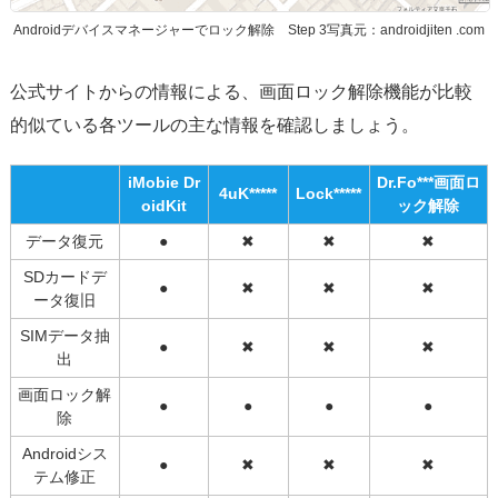
Androidデバイスマネージャーでロック解除 Step 3写真元：androidjiten .com
公式サイトからの情報による、画面ロック解除機能が比較
的似ている各ツールの主な情報を確認しましょう。
iMobie Dr
Dr.Fo***画面ロ
4uK*****
Lock***
**
oidKit
ック解除
データ復元
●
✖
✖
✖
SDカードデ
●
✖
✖
✖
ータ復旧
SIMデータ抽
●
✖
✖
✖
出
画面ロック解
●
●
●
●
除
Androidシス
●
✖
✖
✖
テム修正