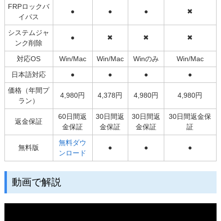
FRPロックバ
●
●
●
✖
イパス
システムジャ
●
✖
✖
✖
ンク削除
対応OS
Win/Mac
Win/Mac
Winのみ
Win/Mac
日本語対応
●
●
●
●
価格（年間プ
4,980円
4,378円
4,980円
4,980円
ラン）
60日間返
30日間返
30日間返
30日間返金保
返金保証
金保証
金保証
金保証
証
無料ダウ
無料版
●
●
●
ンロード
動画で解説