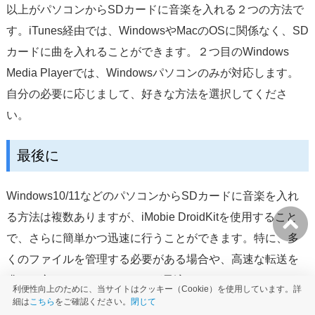
以上がパソコンからSDカードに音楽を入れる２つの方法で
す。iTunes経由では、WindowsやMacのOSに関係なく、SD
カードに曲を入れることができます。２つ目のWindows
Media Playerでは、Windowsパソコンのみが対応します。
自分の必要に応じまして、好きな方法を選択してくださ
い。
最後に
Windows10/11などのパソコンからSDカードに音楽を入れ
る方法は複数ありますが、iMobie DroidKitを使用すること
で、さらに簡単かつ迅速に行うことができます。特に、多
くのファイルを管理する必要がある場合や、高速な転送を
求める方にはiMobie DroidKitが最適です。ぜひ、
iMobie
利便性向上のために、当サイトはクッキー（Cookie）を使用しています。詳
DroidKitをダウンロードして
、快適な音楽転送を体験してみ
細は
こちら
をご確認ください。
閉じて