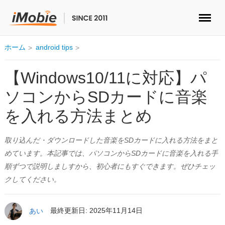
ロック解除&データ復元
ホーム
android tips
データ転送
【Windows10/11に対応】パ
ソコンからSDカードに音楽
マルチメディア
を入れる方法まとめ
便利ツール
取り込んだ・ダウンロードした音楽をSDカードに入れる方法をまと
ソリューション
めています。本記事では、パソコンからSDカードに音楽を入れる手
順ずつで説明しましすから、初心者にもすぐできます。ぜひチェッ
ストア
クしてください。
ダウンロード
あい
最終更新日: 2025年11月14日