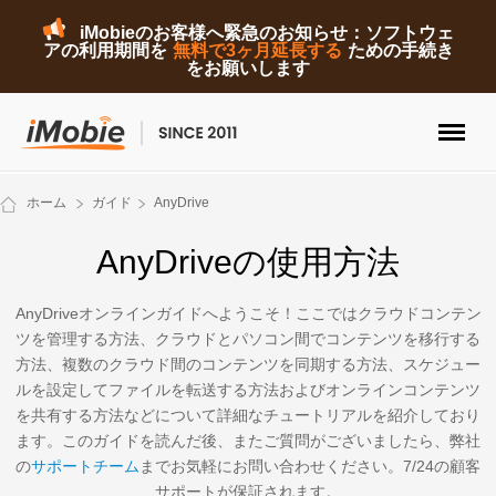
iMobieのお客様へ緊急のお知らせ：ソフトウェ
アの利用期間を
無料で3ヶ月延長する
ための手続き
をお願いします
ロック解除&データ復元
ホーム
ガイド
AnyDrive
データ転送
AnyDriveの使用方法
マルチメディア
AnyDriveオンラインガイドへようこそ！ここではクラウドコンテン
ツを管理する方法、クラウドとパソコン間でコンテンツを移行する
便利ツール
方法、複数のクラウド間のコンテンツを同期する方法、スケジュー
ルを設定してファイルを転送する方法およびオンラインコンテンツ
ソリューション
を共有する方法などについて詳細なチュートリアルを紹介しており
ます。このガイドを読んだ後、またご質問がございましたら、弊社
ストア
の
サポートチーム
までお気軽にお問い合わせください。7/24の顧客
サポートが保証されます。