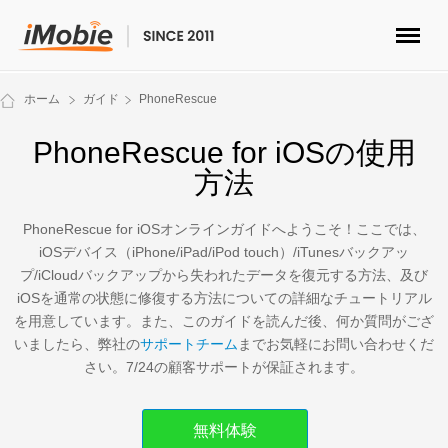
ロック解除&データ復元
ホーム
ガイド
PhoneRescue
データ転送
PhoneRescue for iOSの使用
方法
マルチメディア
PhoneRescue for iOSオンラインガイドへようこそ！ここでは、
便利ツール
iOSデバイス（iPhone/iPad/iPod touch）/iTunesバックアッ
プ/iCloudバックアップから失われたデータを復元する方法、及び
ソリューション
iOSを通常の状態に修復する方法についての詳細なチュートリアル
を用意しています。また、このガイドを読んだ後、何か質問がござ
ストア
いましたら、弊社の
サポートチーム
までお気軽にお問い合わせくだ
さい。7/24の顧客サポートが保証されます。
ダウンロード
無料体験
サポート