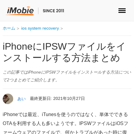
ロック解除&データ復元
ホーム
ios system recovery
データ転送
iPhoneにIPSWファイルをイ
ンストールする方法まとめ
マルチメディア
この記事ではiPhoneにIPSWファイルをインストールする方法につい
便利ツール
て2つまとめてご紹介します。
ソリューション
あい
最終更新日: 2021年10月27日
ストア
iPhoneでは最近、iTunesを使うのではなく、単体でできる
ダウンロード
OTAを利用する人も多いようです。IPSWファイルはiOSフ
ァームウェアのファイルで、何かトラブルがあった時に復