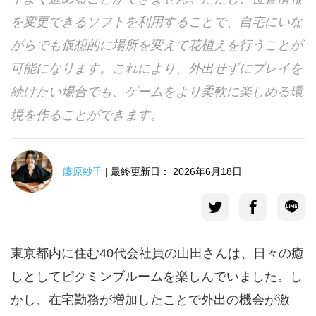
を変更できるソフトを利用することで、自宅にいな
言語選択
がらでも仮想的に場所を変えて花植えを行うことが
可能になります。これにより、外出せずにプレイを
続けたい場合でも、ゲームをより柔軟に楽しめる環
境を作ることができます。
藤原紗千
| 最終更新日： 2026年6月18日
東京都内に住む40代会社員の山田さんは、日々の癒
しとしてピクミンブルームを楽しんでいました。し
かし、在宅勤務が増加したことで外出の機会が激