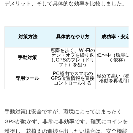
デメリット、そして具体的な効率を比較しました。
対策方法
具体的なやり方
成功率・安定
窓際を歩く、Wi-Fiの
オン・オフを繰り返
低〜中（環境に
手動対策
しGPSのブレ（ドリ
く依存）
フト）を狙う
PC経由でスマホの
極めて高い（確
専用ツール
GPS位置情報を直接
移動を再現可能
コントロールする
手動対策は安全ですが、環境によってはまったく
GPSが動かず、非常に非効率です。確実にコインを
獲得し、花植えの進捗を出したい場合は、安全機能