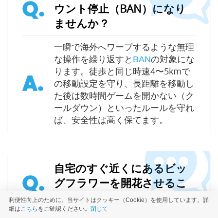
Q.
ウント停止（BAN）になり
ませんか？
一瞬で海外へワープするような無理
な操作を繰り返すと
の対象にな
BAN
ります。徒歩と同じ時速4〜5kmで
A.
の移動設定を守り、長距離を移動し
た後は数時間ゲームを開かない（ク
ールダウン）といったルールを守れ
ば、安全性は高く保てます。
自宅のすぐ近くにあるビッ
Q.
グフラワーを開花させるこ
とはできますか？
利便性向上のために、当サイトはクッキー（Cookie）を使用しています。詳
細は
こちら
をご確認ください。
閉じて