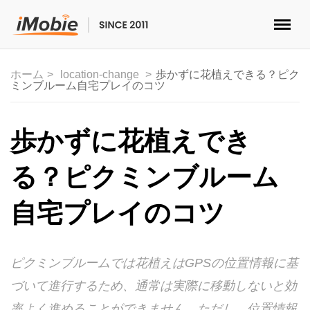
ロック解除&データ復元
ホーム
location-change
歩かずに花植えできる？ピク
ミンブルーム自宅プレイのコツ
データ転送
マルチメディア
歩かずに花植えでき
便利ツール
る？ピクミンブルーム
ソリューション
自宅プレイのコツ
ストア
ピクミンブルームでは花植えはGPSの位置情報に基
ダウンロード
づいて進行するため、通常は実際に移動しないと効
サポート
率よく進めることができません。ただし、位置情報