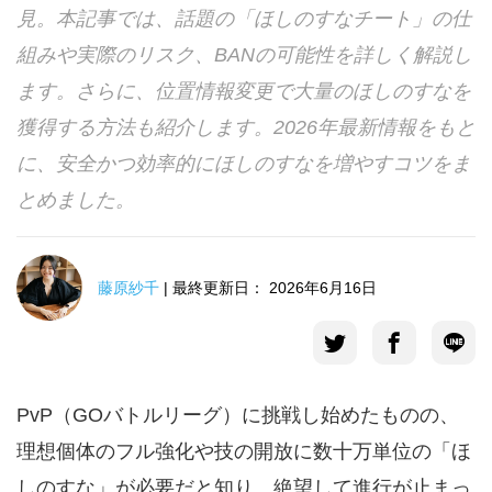
見。本記事では、話題の「ほしのすなチート」の仕
言語選択
組みや実際のリスク、BANの可能性を詳しく解説し
ます。さらに、位置情報変更で大量のほしのすなを
獲得する方法も紹介します。2026年最新情報をもと
に、安全かつ効率的にほしのすなを増やすコツをま
とめました。
藤原紗千
| 最終更新日： 2026年6月16日
PvP（GOバトルリーグ）に挑戦し始めたものの、
理想個体のフル強化や技の開放に数十万単位の「ほ
しのすな」が必要だと知り、絶望して進行が止まっ