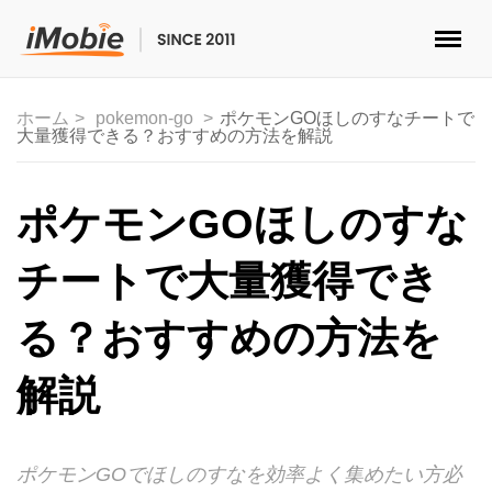
ロック解除&データ復元
ホーム
pokemon-go
ポケモンGOほしのすなチートで
大量獲得できる？おすすめの方法を解説
データ転送
マルチメディア
ポケモンGOほしのすな
便利ツール
チートで大量獲得でき
ソリューション
る？おすすめの方法を
ストア
解説
ダウンロード
ポケモンGOでほしのすなを効率よく集めたい方必
サポート