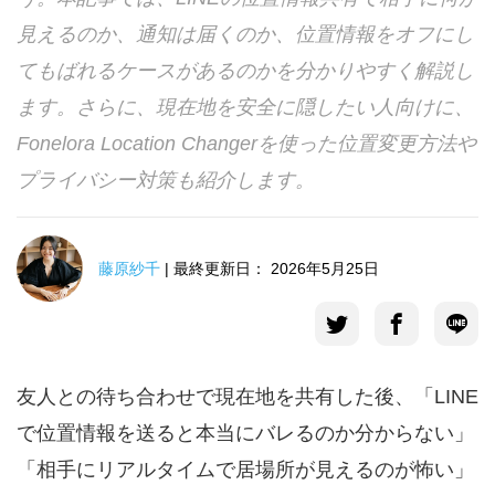
見えるのか、通知は届くのか、位置情報をオフにし
言語選択
てもばれるケースがあるのかを分かりやすく解説し
ます。さらに、現在地を安全に隠したい人向けに、
Fonelora Location Changerを使った位置変更方法や
プライバシー対策も紹介します。
藤原紗千
| 最終更新日： 2026年5月25日
友人との待ち合わせで現在地を共有した後、「LINE
で位置情報を送ると本当にバレるのか分からない」
「相手にリアルタイムで居場所が見えるのが怖い」