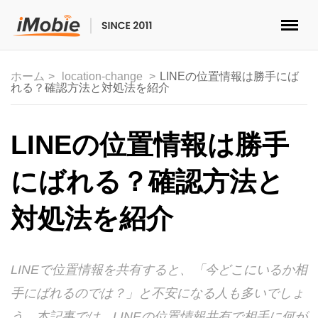
ロック解除&データ復元
ホーム
location-change
LINEの位置情報は勝手にば
れる？確認方法と対処法を紹介
データ転送
マルチメディア
LINEの位置情報は勝手
便利ツール
にばれる？確認方法と
ソリューション
対処法を紹介
ストア
LINEで位置情報を共有すると、「今どこにいるか相
ダウンロード
手にばれるのでは？」と不安になる人も多いでしょ
サポート
う。本記事では、LINEの位置情報共有で相手に何が