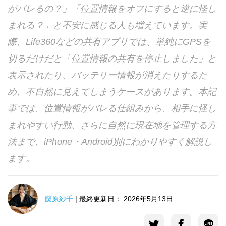
がバレるの？」「位置情報をオフにすると逆に怪し
言語選択
まれる？」と不安に感じる人も増えています。実
際、Life360などの共有アプリでは、単純にGPSを
切るだけだと「位置情報の共有を停止しました」と
表示されたり、バッテリー情報が消えたりするた
め、不自然に見えてしまうケースがあります。本記
事では、位置情報がバレる仕組みから、相手に怪し
まれやすい行動、さらに自然に現在地を管理する方
法まで、iPhone・Android別にわかりやすく解説し
ます。
藤原紗千
| 最終更新日： 2026年5月13日