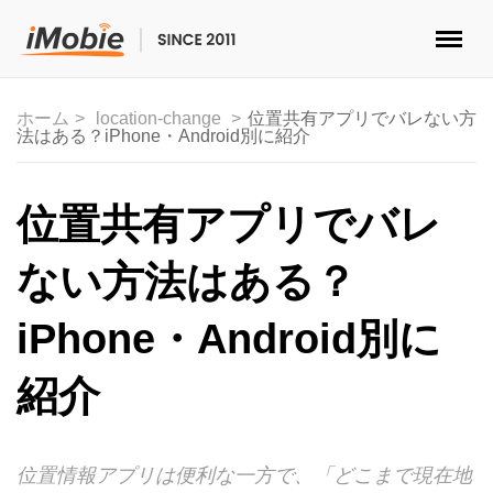
ロック解除&データ復元
ホーム
location-change
位置共有アプリでバレない方
法はある？iPhone・Android別に紹介
データ転送
マルチメディア
位置共有アプリでバレ
便利ツール
ない方法はある？
ソリューション
iPhone・Android別に
ストア
紹介
ダウンロード
位置情報アプリは便利な一方で、「どこまで現在地
サポート