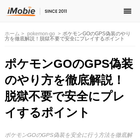
ロック解除&データ復元
ホーム
pokemon-go
ポケモンGOのGPS偽装のやり
方を徹底解説！脱獄不要で安全にプレイするポイント
データ転送
マルチメディア
ポケモンGOのGPS偽装
便利ツール
のやり方を徹底解説！
ソリューション
脱獄不要で安全にプレ
ストア
イするポイント
ダウンロード
ポケモンGOのGPS偽装を安全に行う方法を徹底解
サポート