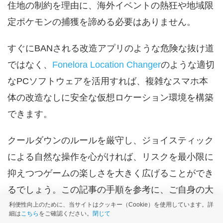
住地の制約を理由に、海外イベントの熱狂や地域限
定ポケモンの捕獲を諦める必要はありません。
すぐにBANされる改造アプリのような危険な抜け道
ではなく、
Fonelora Location Changer
のような適切
なPCソフトウェアを活用すれば、複雑なスマホ本
体の改造なしに安全な仮想ロケーション環境を構築
できます。
クールダウンのルールを厳守し、ジョイスティック
による自然な操作を心がければ、リスクを最小限に
抑えつつゲームの楽しさを大きく広げることができ
るでしょう。この記事の手順を参考に、ご自身の大
切なアカウントを守りながら、世界中を自由に駆け
利便性向上のために、当サイトはクッキー（Cookie）を使用しています。詳
細は
こちら
をご確認ください。
閉じて
巡る新しいプレイ体験をスタートさせてください。