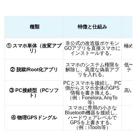
種類
特徴と仕組み
非公式の改造版ポケモン
① スマホ単体（改変アプ
極め
GOアプリを直接スマホに
リ）
インストールする。
スマホのシステム権限を
低〜
② 脱獄/Root化アプリ
解除し、高度な偽装アプ
ティ
リを入れる。
PCとスマホを接続し、PC
側からスマホ全体のGPS
③ PC接続型（PCソフ
高い
情報を書き換える。
ト）
ま
（例：Fonelora, AnyTo
等）
スマホに専用の小さな
Bluetooth機器を接続し、
④ 物理GPSドングル
ハードウェアレベルで
GPSを上書きする。
（例：iTools等）