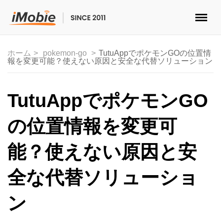
ロック解除&データ復元
ホーム
pokemon-go
TutuAppでポケモンGOの位置情
報を変更可能？使えない原因と安全な代替ソリューション
データ転送
マルチメディア
TutuAppでポケモンGO
便利ツール
の位置情報を変更可
ソリューション
能？使えない原因と安
ストア
全な代替ソリューショ
ダウンロード
ン
サポート