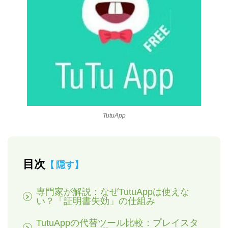
TutuApp
目次
隠す
専門家が解説：なぜTutuAppは使えな
い？「証明書失効」の仕組み
TutuAppの代替ツール比較：プレイスタ