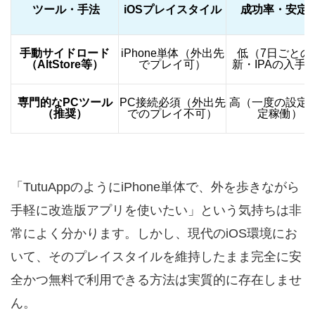
ツール・手法
iOSプレイスタイル
成功率・安定
手動サイドロード
iPhone単体（外出先
低（7日ごとの
（AltStore等）
でプレイ可）
新・IPAの入手
専門的なPCツール
PC接続必須（外出先
高（一度の設定
（推奨）
でのプレイ不可）
定稼働）
「TutuAppのようにiPhone単体で、外を歩きながら
手軽に改造版アプリを使いたい」という気持ちは非
常によく分かります。しかし、現代のiOS環境にお
いて、そのプレイスタイルを維持したまま完全に安
全かつ無料で利用できる方法は実質的に存在しませ
ん。