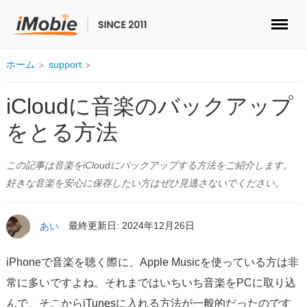
ロック解除&データ復元
ホーム
support
データ転送
iCloudに音楽のバックアップ
をとる方法
マルチメディア
この記事は音楽をiCloudにバックアップする方法をご紹介します。
便利ツール
好きな音楽を安心に保存したい方はぜひ見逃さないでください。
ソリューション
あい
最終更新日: 2024年12月26日
ストア
iPhoneで音楽を聴く際に、Apple Musicを使っている方は非
ダウンロード
常に多いですよね。それまではいちいち音楽をPCに取り込
んで、そこからiTunesに入れる方法が一般的だったのです