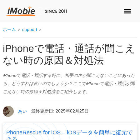
ロック解除&データ復元
ホーム
support
データ転送
iPhoneで電話・通話が聞こえ
ない時の原因＆対処法
マルチメディア
iPhoneで電話・通話する時に、相手の声が聞こえないことにあった
便利ツール
ら、どうすれば良いのでしょうか？ここでiPhoneで電話・通話が聞
こえない時の原因＆対処法をご紹介します。
ソリューション
ストア
あい
最終更新日: 2025年02月25日
ダウンロード
PhoneRescue for iOS – iOSデータを簡単に復元で
きる