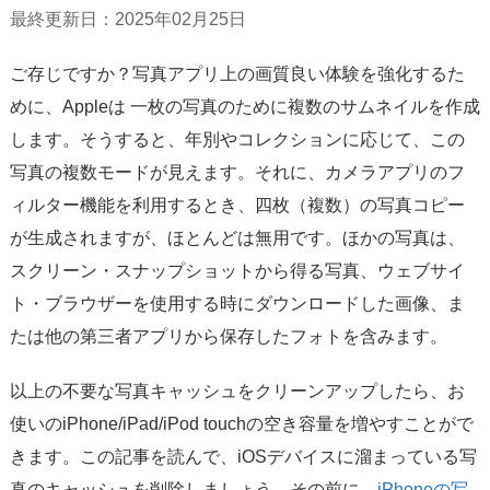
サポート
最終更新日：2025年02月25日
言語選択
ご存じですか？写真アプリ上の画質良い体験を強化するた
めに、Appleは 一枚の写真のために複数のサムネイルを作成
します。そうすると、年別やコレクションに応じて、この
写真の複数モードが見えます。それに、カメラアプリのフ
ィルター機能を利用するとき、四枚（複数）の写真コピー
が生成されますが、ほとんどは無用です。ほかの写真は、
スクリーン・スナップショットから得る写真、ウェブサイ
ト・ブラウザーを使用する時にダウンロードした画像、ま
たは他の第三者アプリから保存したフォトを含みます。
以上の不要な写真キャッシュをクリーンアップしたら、お
使いのiPhone/iPad/iPod touchの空き容量を増やすことがで
きます。この記事を読んで、iOSデバイスに溜まっている写
真のキャッシュを削除しましょう。その前に、
iPhoneの写