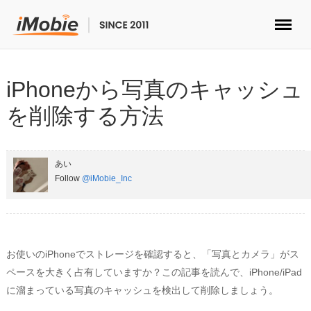
ロック解除&データ復元
iPhoneから写真のキャッシュ
データ転送
を削除する方法
マルチメディア
あい
便利ツール
Follow
@iMobie_Inc
ソリューション
ストア
お使いのiPhoneでストレージを確認すると、「写真とカメラ」がス
ペースを大きく占有していますか？この記事を読んで、iPhone/iPad
ダウンロード
に溜まっている写真のキャッシュを検出して削除しましょう。