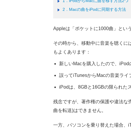
1．iPodからMacに曲を移す方法2つ
2．Macの曲をiPodに同期する方法
Appleは「ポケットに1000曲」という
その時から、移動中に音楽を聴くには、
もよくあります：
新しいMacを購入したので、iPod
誤ってiTunesからMacの音楽
iPodは、8GBと16GBの限ら
残念ですが、著作権の保護や違法な売買を回
曲を転送)はできません。
一方、パソコンを乗り替えた場合、iT