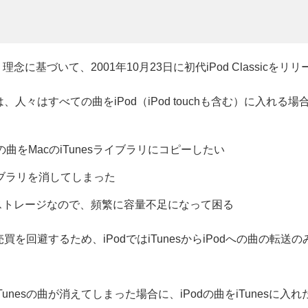
理念に基づいて、2001年10月23日に初代iPod Classicを
人々はすべての曲をiPod（iPod touchも含む）に入れ
の曲をMacのiTunesライブラリにコピーしたい
ライブラリを消してしまった
れたストレージなので、頻繁に容量不足になって困る
避するため、iPodではiTunesからiPodへの曲の転送のみ可
unesの曲が消えてしまった場合に、iPodの曲をiTunesに