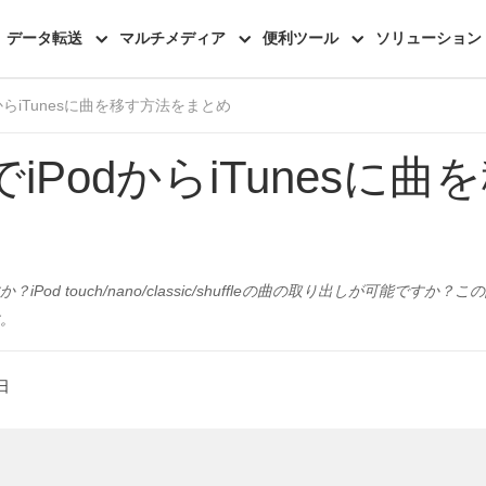
機能一覧
レビュー
データ転送
マルチメディア
便利ツール
ソリューション
からiTunesに曲を移す方法をまとめ
でiPodからiTunesに
iPod touch/nano/classic/shuffleの曲の取り出しが可能ですか？
。
日