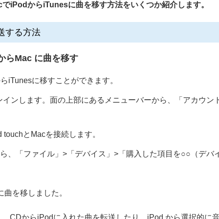
cでiPodからiTunesに曲を移す方法をいくつか紹介します。
を転送する方法
からMac に曲を移す
odからiTunesに移すことができます。
ID でサインインします。面の上部にあるメニューバーから、「アカ
d touchとMacを接続します。
ら、「ファイル」>「デバイス」>「購入した項目を○○（デバ
 に曲を移しました。
のではなく、CDからiPodに入れた曲を転送したり、iPod から選