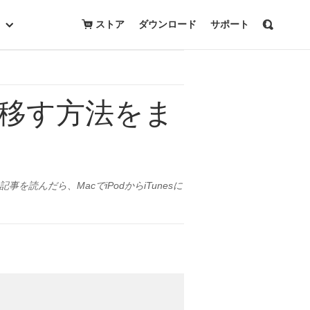
無料トライアルを開始
購入
ストア
ダウンロード
サポート
曲を移す方法をま
この記事を読んだら、MacでiPodからiTunesに