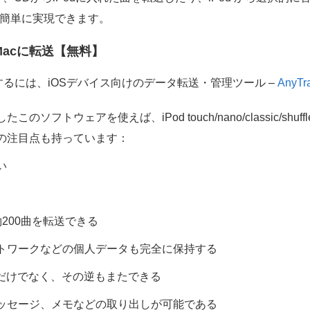
ば簡単に実現できます。
Macに転送【無料】
コピーするには、iOSデバイス向けのデータ転送・管理ツール –
AnyTr
ソフトウェアを使えば、iPod touch/nano/classic/shuf
以下の注目点も持っています：
い
200曲を転送できる
トワークなどの個人データも完全に保持する
を移すだけでなく、その逆もまたできる
ッセージ、メモなどの取り出しが可能である