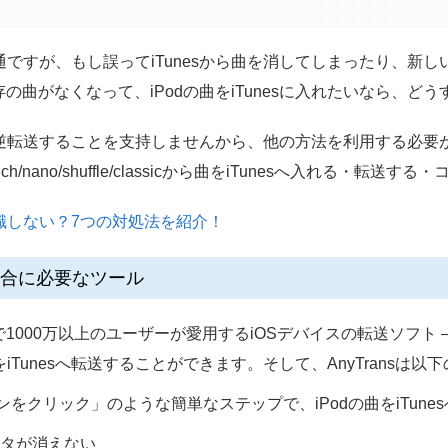
のは普通ですが、もし誤ってiTunesから曲を消してしまったり、
既存の曲がなくなって、iPodの曲をiTunesに入れたいなら、
から曲を逆転送することを支持しませんから、他の方法を利用する必
h/nano/shuffle/classicから曲をiTunesへ入れる・転
認識しない？7つの対処法を紹介！
る場合に必要なツール
000万以上のユーザーが愛用するiOSデバイスの転送ソフト 
iTunesへ転送することができます。そして、AnyTransは
ンをクリック」のような簡単なステップで、iPodの曲をiTune
のデータが消えない