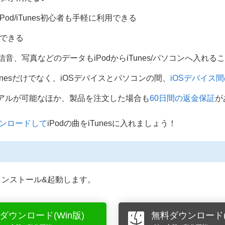
Pod/iTunes初心者も手軽に利用できる
ができる
信音、写真などのデータもiPodからiTunes/パソコンへ入れる
dからiTunesだけでなく、iOSデバイスとパソコンの間、
iOSデバイス
アルが可能なほか、製品を注文した場合も
60日間の返金保証
が
ダウンロードして
iPodの曲をiTunesに入れましょう！
ド&インストール&起動します。
ダウンロード(Win版)
無料ダウンロード(