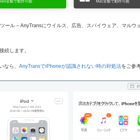
dows全般で動作可能
Mac全般で動作可能
たツール – AnyTransにウイルス、広告、スパイウェア、マ
Cに接続します。
れないなら、
AnyTransでiPhoneが認識されない時の対処法
をご参