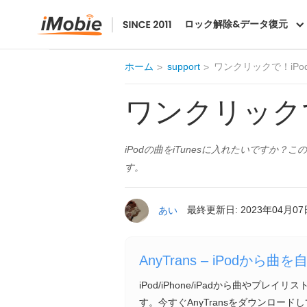
AnyTrans
ロック解除&データ復元
ホーム
support
ワンクリックで！iPo
ワンクリックで
iPodの曲をiTunesに入れたいですか？このガ
す。
あい
最終更新日: 2023年04月07
AnyTrans – iPodから曲
iPod/iPhone/iPadから曲やプレイ
す。今すぐAnyTransをダウンロード