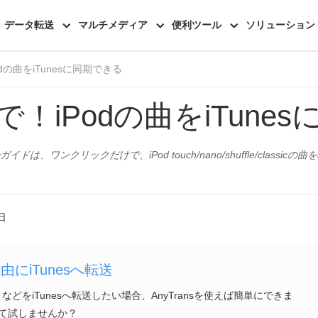
機能一覧
レビュー
データ転送
マルチメディア
便利ツール
ソリューション
dの曲をiTunesに同期できる
！iPodの曲をiTune
イドは、ワンクリックだけで、iPod touch/nano/shuffle/classi
日
を自由にiTunesへ転送
リストなどをiTunesへ転送したい場合、AnyTransを使えば簡単にできま
して試しませんか？