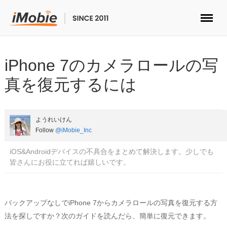
ロック解除&データ復元
iPhone 7のカメラロールの写
データ転送
真を復元するには
マルチメディア
ようれいけん
便利ツール
Follow
@iMobie_Inc
iOS&Androidデバイスの不具合をまとめて解決します。少しでも
ソリューション
皆さんにお役に立てれば嬉しいです。
ストア
バックアップなしでiPhone 7からカメラロールの写真を復元する方
ダウンロード
法を探しですか？次のガイドを読んだら、簡単に復元できます。