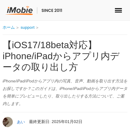
ロック解除&データ復元
ホーム
support
データ転送
【iOS17/18beta対応】
iPhone/iPadからアプリ内デ
マルチメディア
ータの取り出し方
便利ツール
iPhone/iPad/iPodからアプリ内の写真、音声、動画を取り出す方法を
ソリューション
お探しですか？このガイドは、iPhone/iPad/iPodからアプリ内データ
を簡単にプレビューしたり、取り出したりする方法について、ご案
ストア
内します。
ダウンロード
あい
最終更新日: 2025年01月02日