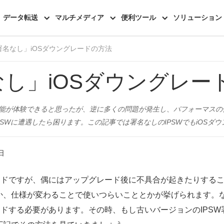
iOSシステム修復
レビュー
データ転送
マルチメディア
便利ツール
ソリューション
W署名なし」iOSダウングレードの方法
なし」iOSダウングレー
しい機能が体験できると思ったが、逆に多くの問題が発生し、パフォーマス
SWに遭遇したら困ります。この記事では署名なしのIPSWでもiOSダ
日
ードですが、偶にはアップグレード後に不具合が起きたりするこ
か、仕様が変わることで使いつらいこととかが挙げられます。
ードする必要があります。その時、もし古いバージョンのIPSW