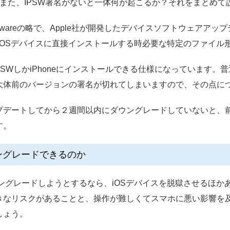
？また、IPSW署名がないと一体何が起こるか？それをまとめて
Softwareの略で、Apple社が開発したデバイスソフトウェア
をiOSデバイスに直接インストールする時必要な特定のファイル
PSWしかiPhoneにインストールできる仕様になっています。
大体前のバージョンの署名が切れてしまいますので、その点に
プデートしてから２週間以内にダウングレードしていないと、
す。
ウングレードできるのか
ウングレードしようとするなら、iOSデバイスを脱獄させるほかあ
きなリスクがあることと、操作が難しくてスマホに悪い影響を
しょう。