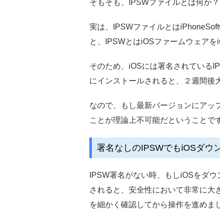
そもそも、IPSWファイルとは何か
実は、IPSWファイルとはiPhone
と、IPSWとはiOSファームウェア
そのため、iOSには署名されているI
にインストールされると、２週間後
なので、もし最新バージョンにアッ
ことが理論上不可能だということで
署名なしのIPSWでもiOSダ
IPSW署名がない時、もしiOSをダ
されると、安全性において非常に大
を細かく確認してから操作を進めま