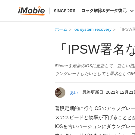
AnyFix
ロック解除&データ復元
ホーム
ios system recovery
「IPS
「IPSW署名
iPhoneを最新のiOSに更新して、新
ウングレートしたいとしても署名なしのIP
あい
最終更新日: 2021年12月21
普段定期的に行うiOSのアップグレ
スのスピードと効率が下げることと
iOSを古いバージョンにダウングレ