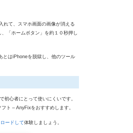
源を入れて、スマホ画面の画像が消える
し、「ホームボタン」を約１０秒押し
とはiPhoneを脱獄し、他のツール
複雑で初心者にとって使いにくいです。
復ソフト – AnyFixをおすすめします。
ンロードして
体験しましょう。