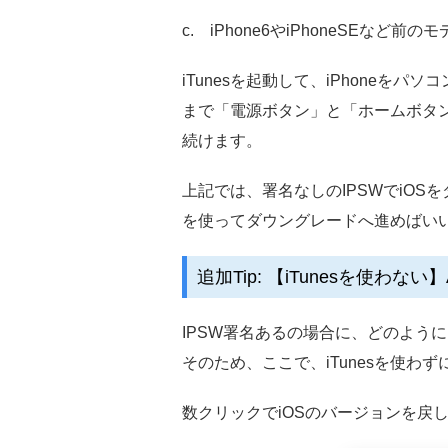
c. iPhone6やiPhoneSEなど前の
iTunesを起動して、iPhoneを
まで「電源ボタン」と「ホームボタ
続けます。
上記では、署名なしのIPSWでiOS
を使ってダウングレードへ進めばい
追加Tip: 【iTunesを使わない
IPSW署名あるの場合に、どのよう
そのため、ここで、iTunesを使わずに、iP
数クリックでiOSのバージョンを戻