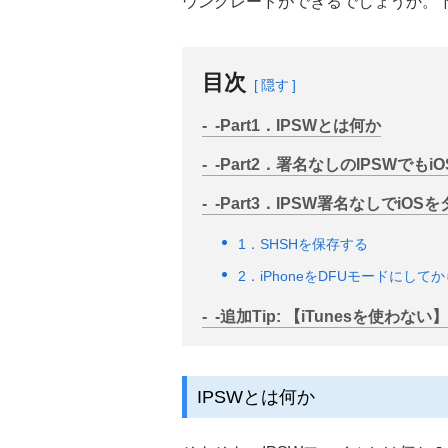
ウングレードができるでしょうか。
目次
隠す
-Part1．IPSWとは何か
-Part2．署名なしのIPSWで
-Part3．IPSW署名なしでi
1．SHSHを保存する
2．iPhoneをDFUモードにし
-追加Tip: 【iTunesを使わな
IPSWとは何か