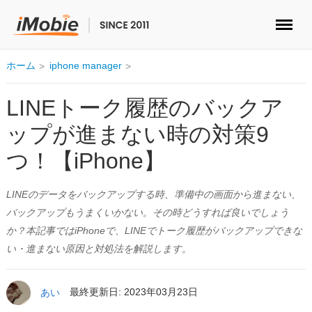
ロック解除&データ復元
ホーム
iphone manager
データ転送
LINEトーク履歴のバックア
ップが進まない時の対策9
マルチメディア
つ！【iPhone】
便利ツール
LINEのデータをバックアップする時、準備中の画面から進まない、
ソリューション
バックアップもうまくいかない。その時どうすれば良いでしょう
か？本記事ではiPhoneで、LINEでトーク履歴がバックアップできな
ストア
い・進まない原因と対処法を解説します。
ダウンロード
あい
最終更新日: 2023年03月23日