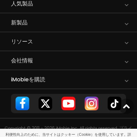
人気製品
新製品
リソース
会社情報
iMobieを購読
Copyright © 2011 - 2026 iMobie Inc. All rights reserved.
プライ
利便性向上のために、当サイトはクッキー（Cookie）を使用しています。詳
バシーポリシー
|
使用許諾契約
|
利用規約
|
サイトマップ