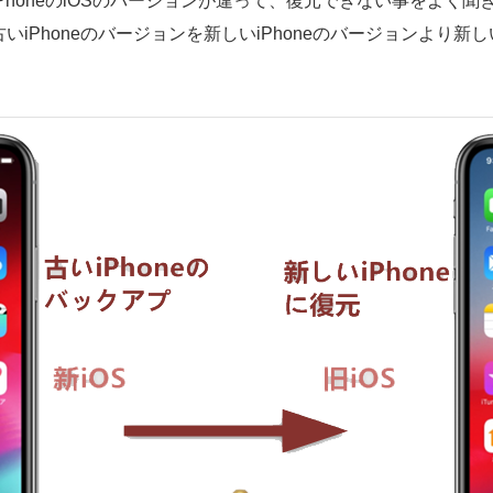
honeのiOSのバージョンが違って、復元できない事をよく聞き
古いiPhoneのバージョンを新しいiPhoneのバージョンより新し