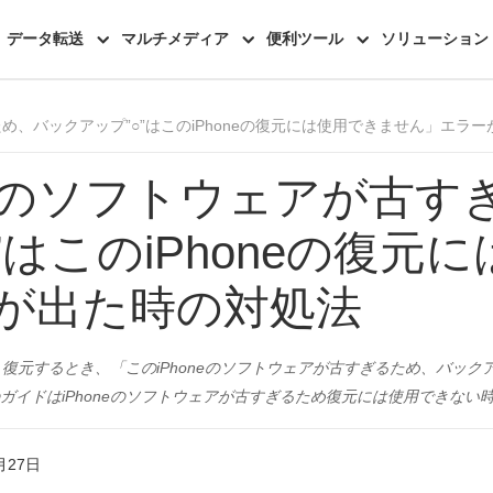
機能一覧
レビュー
データ転送
マルチメディア
便利ツール
ソリューション
ため、バックアップ”○”はこのiPhoneの復元には使用できません」エラ
neのソフトウェアが古
”はこのiPhoneの復元
が出た時の対処法
ップ・復元するとき、「このiPhoneのソフトウェアが古すぎるため、バックアッ
ガイドはiPhoneのソフトウェアが古すぎるため復元には使用できない
月27日