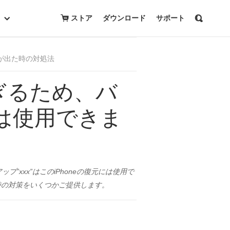
無料トライアルを開始
購入
ストア
ダウンロード
サポート
ーが出た時の対処法
すぎるため、バ
には使用できま
プ”xxx”はこのiPhoneの復元には使用で
時の対策をいくつかご提供します。