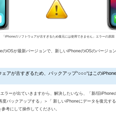
「iPhoneのソフトウェアが古すぎるため復元には使用できません」エラーの原因
neのiOSが最新バージョンで、新しいiPhoneのiOSのバー
のソフトウェアが古すぎるため、バックアップ”○○○”はこのiP
エラーが出ていきますから、解決したいなら、「新/旧iPhone
esで再度バックアップする」＞「 新しいiPhoneにデータを復
を参考にして操作してください。