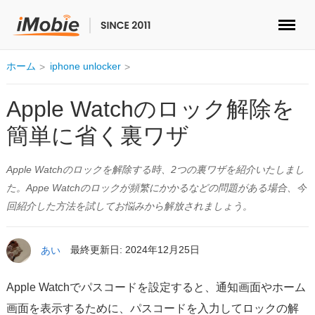
ロック解除&データ復元
ホーム
iphone unlocker
データ転送
Apple Watchのロック解除を
簡単に省く裏ワザ
マルチメディア
Apple Watchのロックを解除する時、2つの裏ワザを紹介いたしまし
便利ツール
た。Appe Watchのロックが頻繁にかかるなどの問題がある場合、今
回紹介した方法を試してお悩みから解放されましょう。
ソリューション
ストア
あい
最終更新日: 2024年12月25日
ダウンロード
Apple Watchでパスコードを設定すると、通知画面やホーム
画面を表示するために、パスコードを入力してロックの解