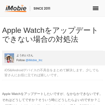
ロック解除&データ復元
Apple Watchをアップデート
データ転送
できない場合の対処法
マルチメディア
ようれいけん
便利ツール
Follow
@iMobie_Inc
iOS&Androidデバイスの不具合をまとめて解決します。少しでも
ソリューション
皆さんにお役に立てれば嬉しいです。
ストア
Apple Watchをアップデートしたいですが、なかなかできないです。
ダウンロード
それはどうしてですか？そういう時にどうしたらよいのですか？こ