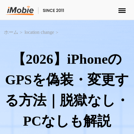
ロック解除&データ復元
ホーム
location change
データ転送
【2026】iPhoneの
マルチメディア
GPSを偽装・変更す
便利ツール
る方法｜脱獄なし・
ソリューション
ストア
PCなしも解説
ダウンロード