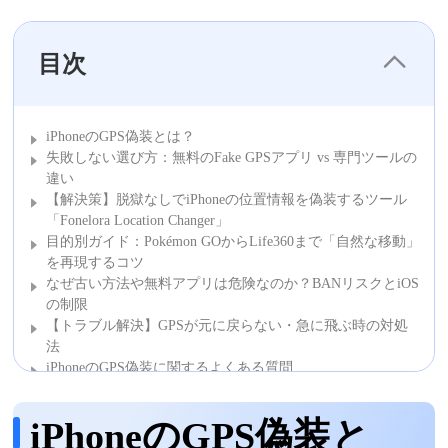
目次
iPhoneのGPS偽装とは？
失敗しない選び方：無料のFake GPSアプリ vs 専門ツールの
違い
【解決策】脱獄なしでiPhoneの位置情報を偽装するツール
「Fonelora Location Changer」
目的別ガイド：Pokémon GOからLife360まで「自然な移動」
を再現するコツ
なぜ古い方法や無料アプリは危険なのか？BANリスクとiOS
の制限
【トラブル解決】GPSが元に戻らない・急に飛ぶ時の対処
法
iPhoneのGPS偽装に関するよくある質問
結論
iPhoneのGPS偽装と