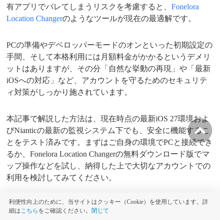
有アプリでバレてしまうリスクを考慮すると、
Fonelora
Location Changer
のようなツールが現在の最適解です。
PCの準備やデベロッパーモードのオンといった初期設定の
手間、そして本格利用には月額料金がかかるというデメリ
ットはありますが、その分「自然な挙動の再現」や「最新
iOSへの対応」など、アカウントを守るためのセキュリテ
ィ対策がしっかり施されています。
本記事で解説した方法は、現在時点の最新iOS 27環境およ
びNianticの最新の監視システム下でも、安全に機能するこ
とをテスト済みです。まずはご自身の環境でPCと接続でき
るか、Fonelora Location Changerの無料ダウンロード版でマ
ップ操作などを試し、納得した上で大切なアカウントでの
利用を検討してみてください。
利便性向上のために、当サイトはクッキー（Cookie）を使用しています。詳
細は
こちら
をご確認ください。
閉じて