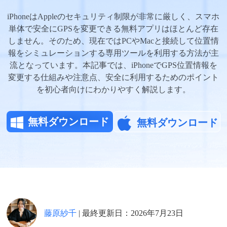
iPhoneはAppleのセキュリティ制限が非常に厳しく、スマホ
サポート
単体で安全にGPSを変更できる無料アプリはほとんど存在
しません。そのため、現在ではPCやMacと接続して位置情
報をシミュレーションする専用ツールを利用する方法が主
言語選択
流となっています。本記事では、iPhoneでGPS位置情報を
変更する仕組みや注意点、安全に利用するためのポイント
を初心者向けにわかりやすく解説します。
無料ダウンロード
無料ダウンロード
無料ダウンロード
無料ダウンロード
藤原紗千
| 最終更新日：2026年7月23日