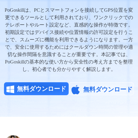
PoGoskillは、PCとスマートフォンを接続してGPS位置を変
サポート
更できるツールとして利用されており、ワンクリックでの
テレポートやルート設定など、直感的な操作が特徴です。
初期設定ではデバイス接続や位置情報の許可設定を行うこ
言語選択
とで、スムーズに機能を利用できるようになります。一方
で、安全に使用するためにはクールダウン時間の管理や適
切な操作間隔を意識することが重要です。本記事では、
PoGoskillの基本的な使い方から安全性の考え方までを整理
し、初心者でも分かりやすく解説します。
無料ダウンロード
無料ダウンロード
無料ダウンロード
無料ダウンロード