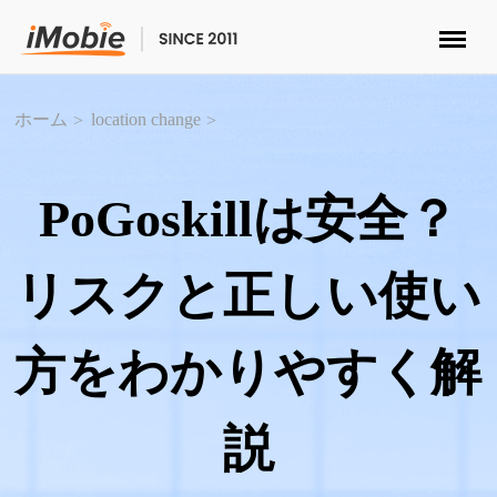
ロック解除&データ復元
ホーム
location change
データ転送
PoGoskillは安全？
マルチメディア
リスクと正しい使い
便利ツール
方をわかりやすく解
ソリューション
ストア
説
ダウンロード