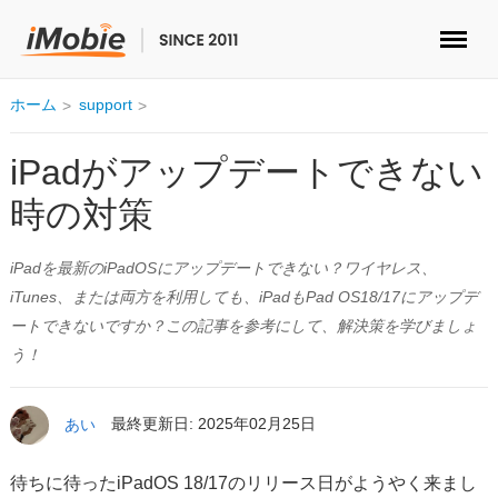
ロック解除&データ復元
ホーム
support
データ転送
iPadがアップデートできない
時の対策
マルチメディア
iPadを最新のiPadOSにアップデートできない？ワイヤレス、
便利ツール
iTunes、または両方を利用しても、iPadもPad OS18/17にアップデ
ートできないですか？この記事を参考にして、解決策を学びましょ
ソリューション
う！
ストア
あい
最終更新日: 2025年02月25日
ダウンロード
待ちに待ったiPadOS 18/17のリリース日がようやく来まし