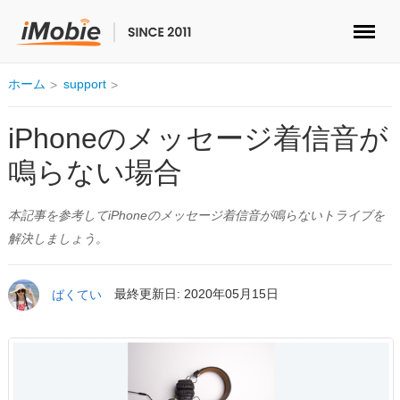
ロック解除&データ復元
ホーム
support
データ転送
iPhoneのメッセージ着信音が
鳴らない場合
マルチメディア
本記事を参考してiPhoneのメッセージ着信音が鳴らないトライブを
便利ツール
解決しましょう。
ソリューション
ばくてい
最終更新日: 2020年05月15日
ストア
ダウンロード