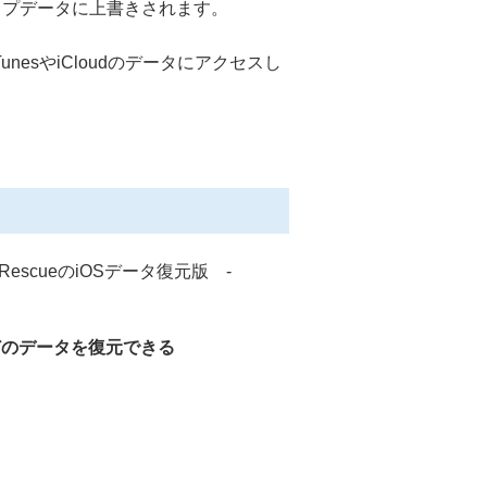
アップデータに上書きされます。
esやiCloudのデータにアクセスし
RescueのiOSデータ復元版 -
どのデータを復元できる