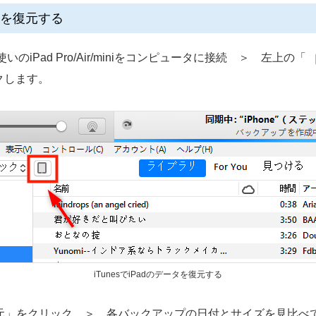
ータを復元する
いのiPad Pro/Air/miniをコンピュータに接続 ＞ 左上の「
クします。
iTunesでiPadのデータを復元する
復元」をクリック ＞ 各バックアップの日付とサイズを見比べて