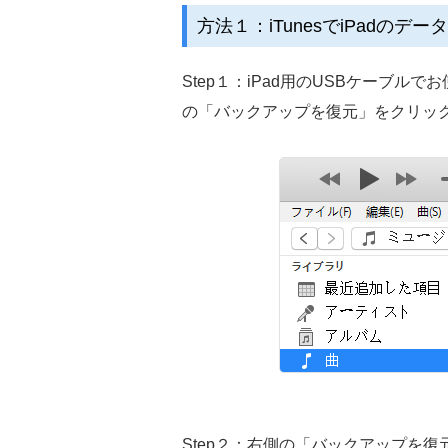
方法１：iTunesでiPadのデ
Step１：iPad用のUSBケーブルでお使
の「バックアップを復元」をクリッ
Step２：右側の「バックアップを