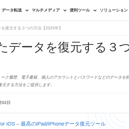
機能一覧
レビュー
データ転送
マルチメディア
便利ツール
ソリューション
タを復元する３つの方法【2025年】
除したデータを復元する３
Eのトーク履歴、電子書籍、個人のアカウントとパスワードなどのデータ
を安全に復元する方法をご提供します。
月02日
e for iOS – 最高のiPad/iPhoneデータ復元ツール