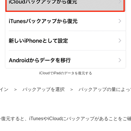
iCloudでiPadのデータを復元する
loud にサインイン ＞ バックアップを選択 ＞ バックアップの量
を復元すると、iTunesやiCloudにバックアップがあることを