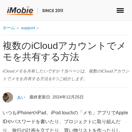
ロック解除&データ復元
ホーム
support
データ転送
複数のiCloudアカウントでメ
モを共有する方法
マルチメディア
iCloudメモを共有したいですか？当ページは、複数のiCloudアカウン
便利ツール
トでメモを共有する方法を3つご紹介します。
ソリューション
あい
最終更新日: 2024年12月25日
ストア
いつもiPhoneやiPad、iPod touchの「メモ」アプリでApple
ダウンロード
IDやパスワードを書いたり、プロジェクトに取り組んだ
り、旅行の計画を立てたり、買い物リストを作ったりし