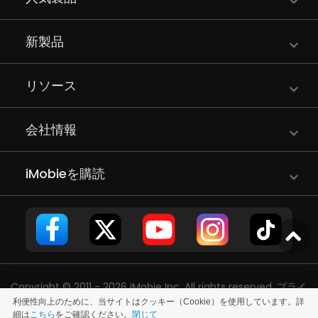
新製品
リソース
会社情報
iMobieを購読
Copyright © 2011 - 2026 iMobie Inc. All rights reserved.
プライ
利便性向上のために、当サイトはクッキー（Cookie）を使用しています。詳
バシーポリシー
|
使用許諾契約
|
利用規約
|
サイトマップ
細は
こちら
をご確認ください。
閉じて