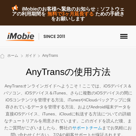
iMobieのお客様へ緊急のお知らせ：ソフトウェ
アの利用期間を
無料で3ヶ月延長する
ための手続き
をお願いします
ロック解除&データ復元
ホーム
ガイド
AnyTrans
データ転送
AnyTransの使用方法
マルチメディア
AnyTransオンラインガイドへようこそ！ここでは、iOSデバイス＆
パソコン、iOSデバイス＆iTunes、さらに複数のiOSデバイスの間に
便利ツール
iOSコンテンツを管理する方法、iTunesやiCloudバックアップに保
存されているデータを管理する方法、およびAndroid端末データを
ソリューション
直接iOSデバイス、iTunes、iCloudに転送する方法についての詳細
なチュートリアルを用意されています。このガイドを読んだ後、ま
ストア
たご質問がございましたら、弊社の
サポートチーム
までお気軽にお
問い合わせください。7/24の顧客サポートが保証されます。