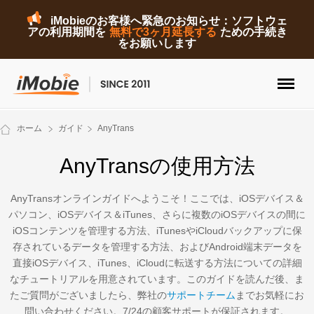
iMobieのお客様へ緊急のお知らせ：ソフトウェ
アの利用期間を
無料で3ヶ月延長する
ための手続き
をお願いします
ロック解除&データ復元
ホーム
ガイド
AnyTrans
データ転送
AnyTransの使用方法
マルチメディア
AnyTransオンラインガイドへようこそ！ここでは、iOSデバイス＆
パソコン、iOSデバイス＆iTunes、さらに複数のiOSデバイスの間に
便利ツール
iOSコンテンツを管理する方法、iTunesやiCloudバックアップに保
存されているデータを管理する方法、およびAndroid端末データを
ソリューション
直接iOSデバイス、iTunes、iCloudに転送する方法についての詳細
なチュートリアルを用意されています。このガイドを読んだ後、ま
ストア
たご質問がございましたら、弊社の
サポートチーム
までお気軽にお
問い合わせください。7/24の顧客サポートが保証されます。