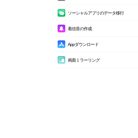
セルフィの管理
iCloudのカレンダーを管理
ポッドキャストの管理
スマホデータ消去
フルバックアップ
撮影地の管理
ソーシャルアプリのデータ移行
iCloudの写真を管理
iTunes Uの管理
AndroidからiCloudへコンテンツを転送
増分バックアップ
お気に入りの管理
iCloudのリマインダーを管理
連絡先の管理
ソーシャルアプリデータをバックアップ
着信音の作成
AndroidからiTunesへコンテンツを転送
エアバックアップ
カメラムービーの管理
iCloudのメモを管理
カレンダーの管理
ソーシャルアプリデータを復元
アプリをiPhoneに移行
バックアップ履歴
Appダウンロード
タイムラプスの管理
iCloudのビデオ（カメラ）を管理
メモの管理
iPhone to iPhone
復元
スローモーションの管理
1-ClickでiCloudコンテンツを管理
ボイスメールの管理
画面ミラーリング
iCloudエクスポート
Safariの管理
画面ミラーリング(接続編)
iCloudインポート
Safariのブックマーク
画面録画
iCloudデータ転送
Safariの履歴
スクリーンショット
iCloud Drive
ファイルシステム
iCloudバックアップの管理
システムの管理
ストレージの管理