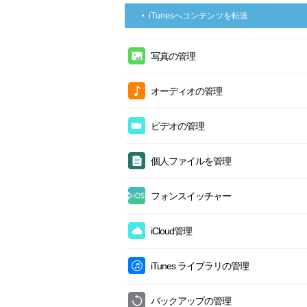
iTunesへコンテンツを転送
写真の管理
カメラロールの管理
オーディオの管理
フォトストリームの管理
音楽の管理
ビデオの管理
フォトライブラリの管理
クラウド音楽の管理
ムービーの管理
写真共有
個人ファイルを管理
着信音の管理
ホームビデオの管理
アルバムの管理
メッセージの管理
プレイリストの管理
フォンスイッチャー
テレビ番組の管理
バーストの管理
アプリの管理
ボイスメモの管理
iPhoneに引っ越し
ミュージックビデオの管理
iCloud管理
パノラマの管理
ブックの管理
バックアップをiPhoneに復元
Live Photos管理
カテゴリ別にiCloudコンテンツを管理
iTunes ライブラリの管理
オーディオブックの管理
クラウドからiPhoneへ
スクリーンショットの管理
iCloudの連絡先を管理
ブックの管理
クラウドからクラウドへ
バックアップの管理