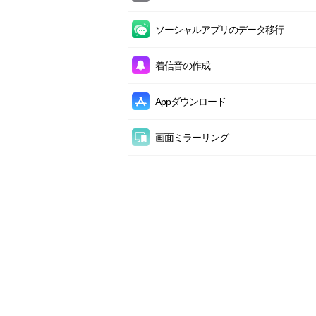
セルフィの管理
iCloudのカレンダーを管理
ポッドキャストの管理
スマホデータ消去
フルバックアップ
撮影地の管理
ソーシャルアプリのデータ移行
iCloudの写真を管理
iTunes Uの管理
AndroidからiCloudへコンテンツを転送
増分バックアップ
お気に入りの管理
iCloudのリマインダーを管理
連絡先の管理
ソーシャルアプリデータをバックアップ
着信音の作成
AndroidからiTunesへコンテンツを転送
エアバックアップ
カメラムービーの管理
iCloudのメモを管理
カレンダーの管理
ソーシャルアプリデータを復元
アプリをiPhoneに移行
バックアップ履歴
Appダウンロード
タイムラプスの管理
iCloudのビデオ（カメラ）を管理
メモの管理
iPhone to iPhone
復元
スローモーションの管理
1-ClickでiCloudコンテンツを管理
ボイスメールの管理
画面ミラーリング
iCloudエクスポート
Safariの管理
画面ミラーリング(接続編)
iCloudインポート
Safariのブックマーク
画面録画
iCloudデータ転送
Safariの履歴
スクリーンショット
iCloud Drive
ファイルシステム
iCloudバックアップの管理
システムの管理
ストレージの管理