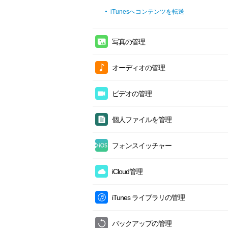
iTunesへコンテンツを転送
写真の管理
カメラロールの管理
オーディオの管理
フォトストリームの管理
音楽の管理
ビデオの管理
フォトライブラリの管理
クラウド音楽の管理
ムービーの管理
写真共有
個人ファイルを管理
着信音の管理
ホームビデオの管理
アルバムの管理
メッセージの管理
プレイリストの管理
フォンスイッチャー
テレビ番組の管理
バーストの管理
アプリの管理
ボイスメモの管理
iPhoneに引っ越し
ミュージックビデオの管理
iCloud管理
パノラマの管理
ブックの管理
バックアップをiPhoneに復元
Live Photos管理
カテゴリ別にiCloudコンテンツを管理
iTunes ライブラリの管理
オーディオブックの管理
クラウドからiPhoneへ
スクリーンショットの管理
iCloudの連絡先を管理
ブックの管理
クラウドからクラウドへ
バックアップの管理