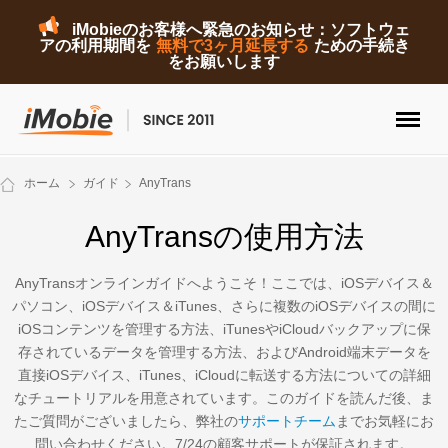
iMobieのお客様へ緊急のお知らせ：ソフトウェ
アの利用期間を
無料で3ヶ月延長する
ための手続き
をお願いします
ロック解除&データ復元
ホーム
ガイド
AnyTrans
データ転送
AnyTransの使用方法
マルチメディア
AnyTransオンラインガイドへようこそ！ここでは、iOSデバイス＆
パソコン、iOSデバイス＆iTunes、さらに複数のiOSデバイスの間に
便利ツール
iOSコンテンツを管理する方法、iTunesやiCloudバックアップに保
存されているデータを管理する方法、およびAndroid端末データを
ソリューション
直接iOSデバイス、iTunes、iCloudに転送する方法についての詳細
なチュートリアルを用意されています。このガイドを読んだ後、ま
ストア
たご質問がございましたら、弊社の
サポートチーム
までお気軽にお
問い合わせください。7/24の顧客サポートが保証されます。